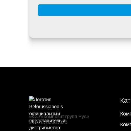
Кат
Ком
ООО «Композит групп Рус»
ИНН 6700005020
Ком