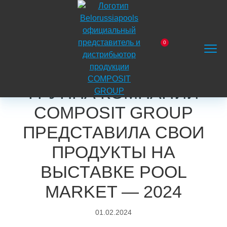
На
главную
0
Главная
Блог
Заказать
Корзина
Поиск
Меню
Группа компаний COMPOSIT GROUP представила
звонок
свои продукты на выставке POOL MARKET — 2024
ГРУППА КОМПАНИЙ
COMPOSIT GROUP
ПРЕДСТАВИЛА СВОИ
ПРОДУКТЫ НА
ВЫСТАВКЕ POOL
MARKET — 2024
01.02.2024