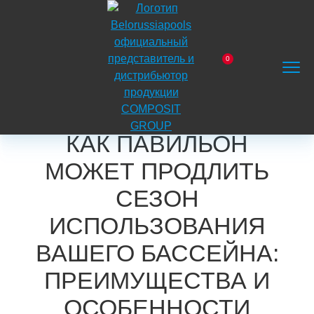
На
главную
0
Главная
Блог
Обзоры продукции
Заказать
Корзина
Поиск
Меню
Как павильон может продлить сезон использования
звонок
вашего бассейна: преимущества и особенности
выбора
КАК ПАВИЛЬОН
МОЖЕТ ПРОДЛИТЬ
СЕЗОН
ИСПОЛЬЗОВАНИЯ
ВАШЕГО БАССЕЙНА:
ПРЕИМУЩЕСТВА И
ОСОБЕННОСТИ