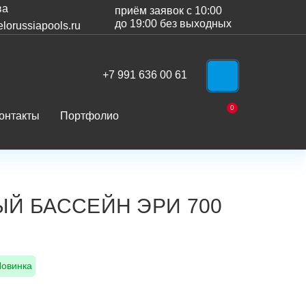
ва
приём заявок с 10:00
до 19:00 без выходных
lorussiapools.ru
+7 991 636 00 61
WhatsApp
0
онтакты
Портфолио
Корзина
Й БАССЕЙН ЭРИ 700
Новинка