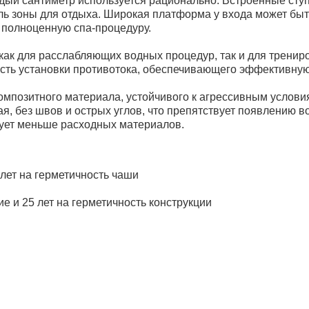
дый сантиметр используется рационально. Встроенные ступ
ль зоны для отдыха. Широкая платформа у входа может бы
 полноценную спа-процедуру.
как для расслабляющих водных процедур, так и для трени
ть установки противотока, обеспечивающего эффективную 
мпозитного материала, устойчивого к агрессивным условиям
ая, без швов и острых углов, что препятствует появлению в
ует меньше расходных материалов.
 лет на герметичность чаши
е и 25 лет на герметичность конструкции