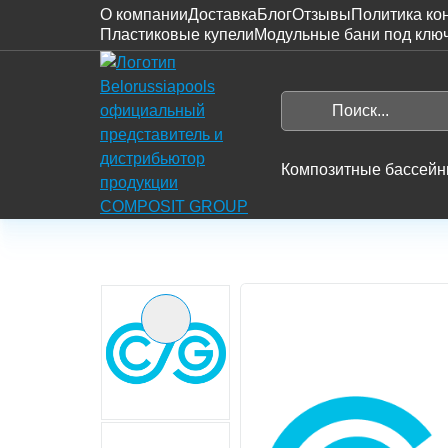
О компании
Доставка
Блог
Отзывы
Политика ко
Пластиковые купели
Модульные бани под клю
На
главную
Поиск...
Search
Композитные бассей
Главная
Каталог
Композитные бассейны
Предыдущий слайд