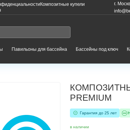
г. Моск
нфиденциальности
Композитные купели
ч
info@be
ны
Павильоны для бассейна
Бассейны под ключ
К
Композитный бассейн Эри 700 PREMIUM
КОМПОЗИТНЫ
PREMIUM
Гарантия до 25 лет
в наличии