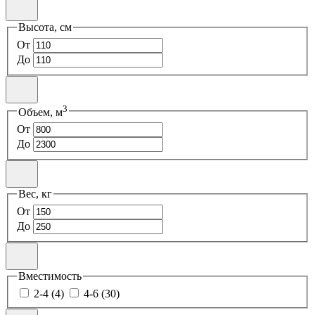
Высота, см
От
До
3
Объем, м
От
До
Вес, кг
От
До
Вместимость
2-4 (4)
4-6 (30)