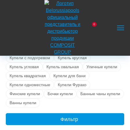
На
главную
0
Главная
Каталог
Композитные купели
Заказать
Корзина
Поиск
Меню
звонок
КОМПОЗИТНЫЕ КУПЕЛИ
Купели с подогревом
Купель круглая
Купель угловая
Купель овальная
Уличные купели
Купель квадратная
Купели для бани
Купели одноместные
Купели Фурако
Финские купели
Бочки купели
Банные чаны купели
Ванны купели
Фильтр