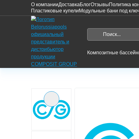
О компании
Доставка
Блог
Отзывы
Политика ко
Пластиковые купели
Модульные бани под клю
На
главную
Поиск...
Search
Композитные бассей
Главная
Каталог
Пластиковые купели
Предыдущий слайд