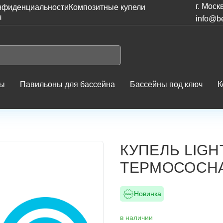
г. Моск
нфиденциальности
Композитные купели
ч
info@be
ны
Павильоны для бассейна
Бассейны под ключ
К
Купель LIGHT 195 (серый гранит) термососна светлая
КУПЕЛЬ LIGH
ТЕРМОСОСНА
Новинка
в наличии