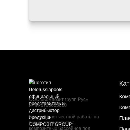
Кат
Ком
ООО «Композит групп Рус»
ИНН 6700005020
Ком
Более 15 лет честной работы на
Пла
рынке строительства
композитных бассейнов под
Пав