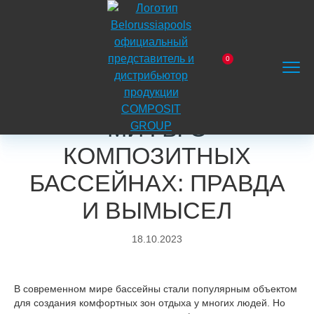
На
главную
0
Главная
Блог
Полезные рекомендации
Заказать
Корзина
Поиск
Меню
Мифы о композитных бассейнах: Правда и
звонок
вымысел
МИФЫ О
КОМПОЗИТНЫХ
БАССЕЙНАХ: ПРАВДА
И ВЫМЫСЕЛ
18.10.2023
В современном мире бассейны стали популярным объектом
для создания комфортных зон отдыха у многих людей. Но