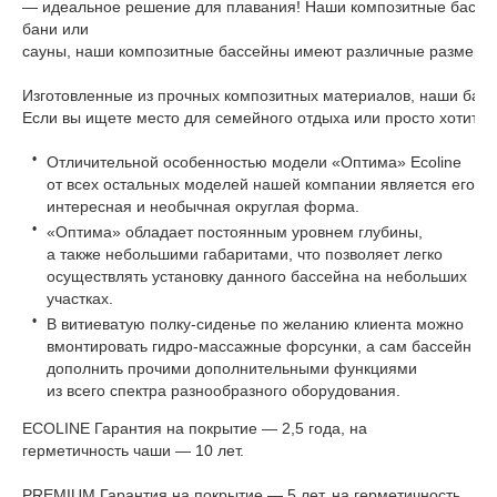
—
идеальное
решение
для
плавания
!
Наши
композитные
бассе
бани или
сауны,
наши
композитные
бассейны
имеют
различные
размеры
Изготовленные
из
прочных
композитных
материалов
,
наши
бас
Если
вы
ищете
место
для
семейного
отдыха
или
просто
хотите
Отличительной особенностью модели «Оптима» Ecoline
от всех остальных моделей нашей компании является его
интересная и необычная округлая форма.
«Оптима» обладает постоянным уровнем глубины,
а также небольшими габаритами, что позволяет легко
осуществлять установку данного бассейна на небольших
участках.
В витиеватую полку-сиденье по желанию клиента можно
вмонтировать гидро-массажные форсунки, а сам бассейн
дополнить прочими дополнительными функциями
из всего спектра разнообразного оборудования.
ECOLINE Гарантия на покрытие — 2,5 года, на
герметичность чаши — 10 лет.
PREMIUM Гарантия на покрытие — 5 лет, на герметичность