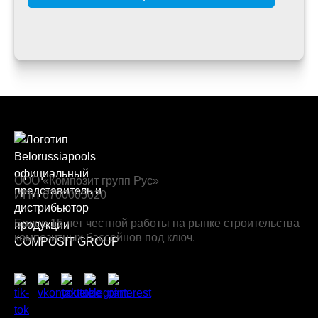
ООО «Композит групп Рус»
ИНН 6700005020
Более 15 лет честной работы на рынке строительства
композитных бассейнов под ключ.