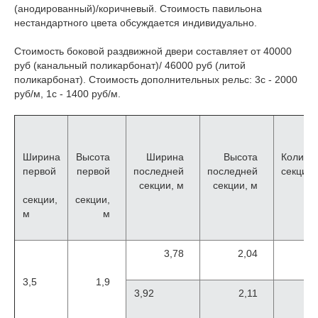
(анодированный)/коричневый. Стоимость павильона
нестандартного цвета обсуждается индивидуально.
Стоимость боковой раздвижной двери составляет от 40000
руб (канальный поликарбонат)/ 46000 руб (литой
поликарбонат). Стоимость дополнительных рельс: 3с - 2000
руб/м, 1с - 1400 руб/м.
Ширина
Высота
Ширина
Высота
Количе
первой
первой
последней
последней
секций
секции, м
секции, м
секции,
секции,
м
м
3,78
2,04
3,5
1,9
3,92
2,11