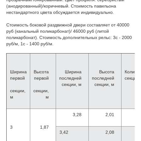
(анодированный)/коричневый. Стоимость павильона
нестандартного цвета обсуждается индивидуально.
Стоимость боковой раздвижной двери составляет от 40000
руб (канальный поликарбонат)/ 46000 руб (литой
поликарбонат). Стоимость дополнительных рельс: 3с - 2000
руб/м, 1с - 1400 руб/м.
Ширина
Высота
Ширина
Высота
Количе
первой
первой
последней
последней
секций
секции, м
секции, м
секции,
секции,
м
м
3,28
2,01
3
1,87
3,42
2,08