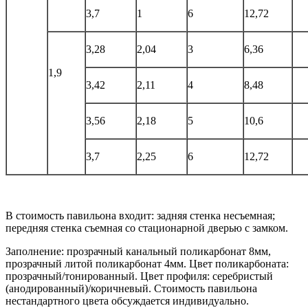
3,7
1
6
12,72
3,28
2,04
3
6,36
1,9
3,42
2,11
4
8,48
3,56
2,18
5
10,6
3,7
2,25
6
12,72
В стоимость павильона входит: задняя стенка несъемная;
передняя стенка съемная со стационарной дверью с замком.
Заполнение: прозрачный канальный поликарбонат 8мм,
прозрачный литой поликарбонат 4мм. Цвет поликарбоната:
прозрачный/тонированный. Цвет профиля: серебристый
(анодированный)/коричневый. Стоимость павильона
нестандартного цвета обсуждается индивидуально.