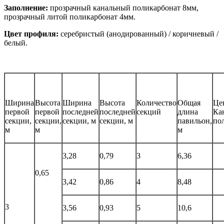
Заполнение:
прозрачный канальный поликарбонат 8мм,
прозрачный литой поликарбонат 4мм.
Цвет профиля:
серебристый (анодированный) / коричневый /
белый.
Ширина
Высота
Ширина
Высота
Количество
Общая
Це
первой
первой
последней
последней
секций
длина
Ка
секции,
секции,
секции, м
секции, м
павильон,
по
м
м
м
3,28
0,79
3
6,36
0,65
3,42
0,86
4
8,48
3
3,56
0,93
5
10,6