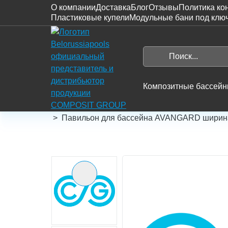
О компании
Доставка
Блог
Отзывы
Политика ко
Пластиковые купели
Модульные бани под клю
На
главную
Поиск...
Search
Композитные бассей
Главная
Каталог
Павильоны для бассей
Павильон для бассейна AVANGARD ширина 
Предыдущий слайд