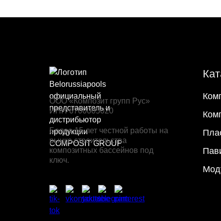
Кат
Ком
ООО «Композит групп Рус»
ИНН 6700005020
Ком
Более 15 лет честной работы на
Пла
рынке строительства
композитных бассейнов под
Пав
ключ.
Мод