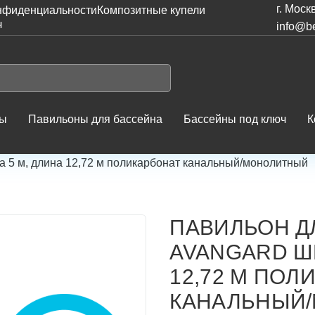
г. Моск
нфиденциальности
Композитные купели
ч
info@be
ны
Павильоны для бассейна
Бассейны под ключ
К
на
5 м, длина 12,72 м поликарбонат канальный/монолитный
ПАВИЛЬОН Д
AVANGARD Ш
12,72 М ПОЛ
КАНАЛЬНЫЙ