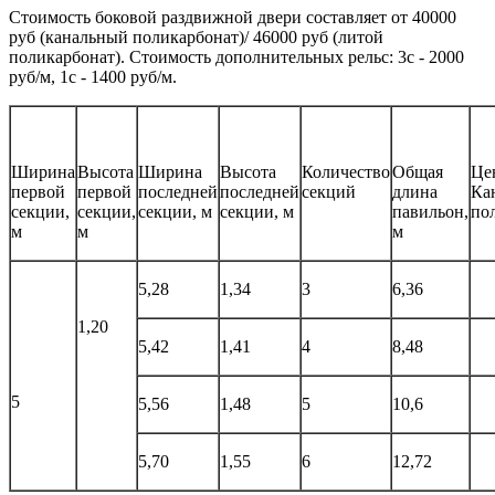
Стоимость боковой раздвижной двери составляет от 40000
руб (канальный поликарбонат)/ 46000 руб (литой
поликарбонат). Стоимость дополнительных рельс: 3с - 2000
руб/м, 1с - 1400 руб/м.
Ширина
Высота
Ширина
Высота
Количество
Общая
Це
первой
первой
последней
последней
секций
длина
Ка
секции,
секции,
секции, м
секции, м
павильон,
по
м
м
м
5,28
1,34
3
6,36
1,20
5,42
1,41
4
8,48
5
5,56
1,48
5
10,6
5,70
1,55
6
12,72