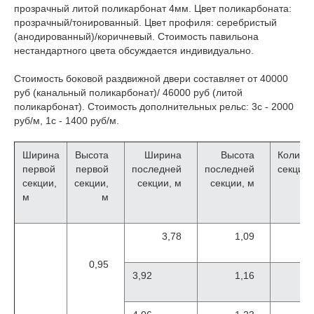
прозрачный литой поликарбонат 4мм. Цвет поликарбоната:
прозрачный/тонированный. Цвет профиля: серебристый
(анодированный)/коричневый. Стоимость павильона
нестандартного цвета обсуждается индивидуально.
Стоимость боковой раздвижной двери составляет от 40000
руб (канальный поликарбонат)/ 46000 руб (литой
поликарбонат). Стоимость дополнительных рельс: 3с - 2000
руб/м, 1с - 1400 руб/м.
Ширина
Высота
Ширина
Высота
Количе
первой
первой
последней
последней
секций
секции,
секции,
секции, м
секции, м
м
м
3,78
1,09
0,95
3,92
1,16