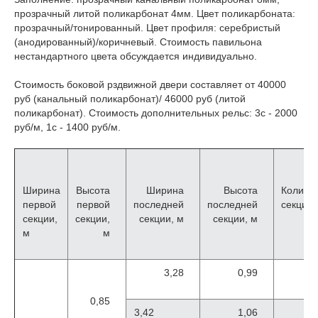
прозрачный литой поликарбонат 4мм. Цвет поликарбоната:
прозрачный/тонированный. Цвет профиля: серебристый
(анодированный)/коричневый. Стоимость павильона
нестандартного цвета обсуждается индивидуально.
Стоимость боковой рздвижной двери составляет от 40000
руб (канальный поликарбонат)/ 46000 руб (литой
поликарбонат). Стоимость дополнительных рельс: 3с - 2000
руб/м, 1с - 1400 руб/м.
Ширина
Высота
Ширина
Высота
Количе
первой
первой
последней
последней
секций
секции,
секции,
секции, м
секции, м
м
м
3,28
0,99
0,85
3,42
1,06