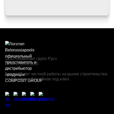
ООО «Композит групп Рус»
ИНН 6700005020
Более 15 лет честной работы на рынке строительства
композитных бассейнов под ключ.