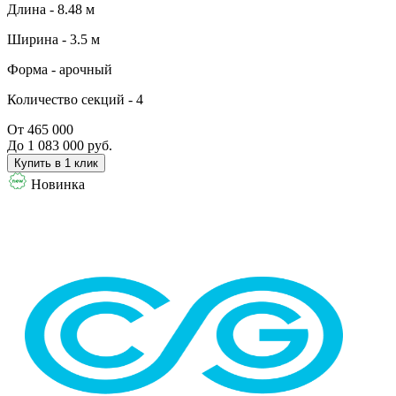
Длина -
8.48 м
Ширина -
3.5 м
Форма -
арочный
Количество секций -
4
От 465 000
До 1 083 000 руб.
Купить в 1 клик
Новинка