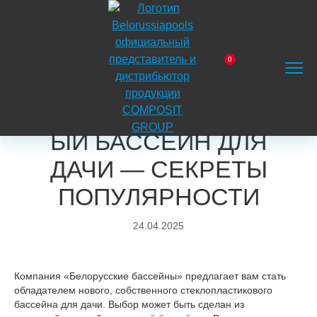
На
главную
0
Главная
Блог
Полезные рекомендации
Заказать
Корзина
Поиск
Меню
Стеклопластиковые бассейны
звонок
СТЕКЛОПЛАСТИКОВ
ЫЙ БАССЕЙН ДЛЯ
ДАЧИ — СЕКРЕТЫ
ПОПУЛЯРНОСТИ
24.04.2025
Компания «Белорусские бассейны» предлагает вам стать
обладателем нового, собственного стеклопластикового
бассейна для дачи. Выбор может быть сделан из