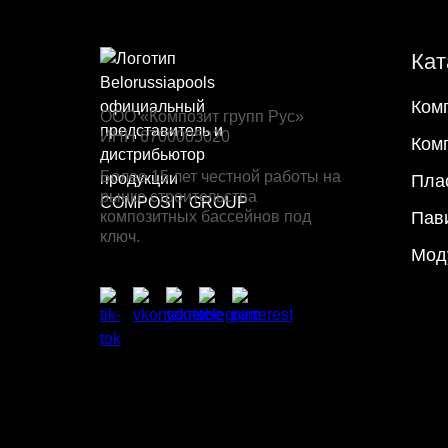
Кат
Ком
ООО «Композит групп Рус»
ИНН 6700005020
Ком
Более 15 лет честной работы на
Пла
рынке строительства
композитных бассейнов под
Пав
ключ.
Мод