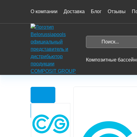
О компании
Доставка
Блог
Отзывы
П
На
главную
Поиск...
Search
Композитные бассей
Главная
Каталог
Композитные бассейны
Предыдущий слайд
Следующий слайд