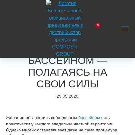
На
главную
0
Главная
Блог
Полезные рекомендации
Заказать
Корзина
Поиск
Меню
Уход за бассейном — полагаясь на свои силы
звонок
УХОД ЗА
БАССЕЙНОМ —
ПОЛАГАЯСЬ НА
СВОИ СИЛЫ
29.05.2020
Желание обзавестись собственным
бассейном
есть
практически у каждого владельца частной территории.
Однако многих останавливает даже не сама процедура