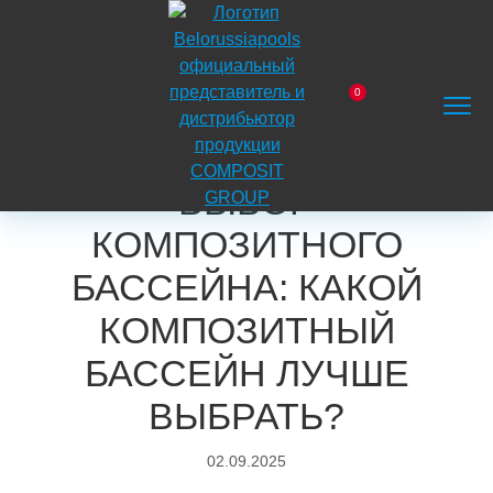
На
главную
0
Главная
Блог
Полезные рекомендации
Заказать
Корзина
Поиск
Меню
Выбор композитного бассейна: какой композитный
звонок
бассейн лучше выбрать?
ВЫБОР
КОМПОЗИТНОГО
БАССЕЙНА: КАКОЙ
КОМПОЗИТНЫЙ
БАССЕЙН ЛУЧШЕ
ВЫБРАТЬ?
02.09.2025